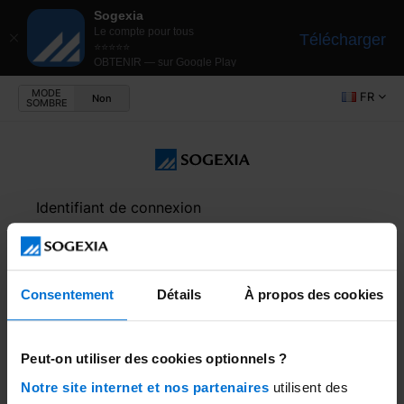
Sogexia
Le compte pour tous
Télécharger
⭐⭐⭐⭐⭐
OBTENIR — sur Google Play
MODE
FR
Non
SOMBRE
Identifiant de connexion
Consentement
Détails
À propos des cookies
Mot de passe
Peut-on utiliser des cookies optionnels ?
Notre site internet et nos partenaires
utilisent des
Connexion